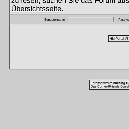
zu lesen, suchen Sie das Forum aus,
Übersichtsseite
.
Benutzername:
Passwor
HM-Portal V3
Forensoftware:
Burning Bo
Das Corner4Friends Board