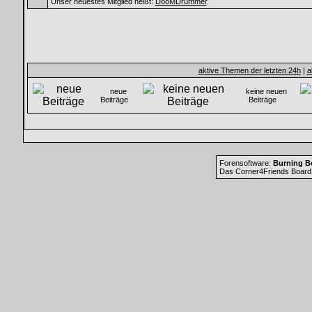
Unser neuestes Mitglied heißt:
DooMDrummer
.
aktive Themen der letzten 24h
|
a
neue
keine neuen
Beiträge
Beiträge
Forensoftware:
Burning Bo
Das Corner4Friends Board