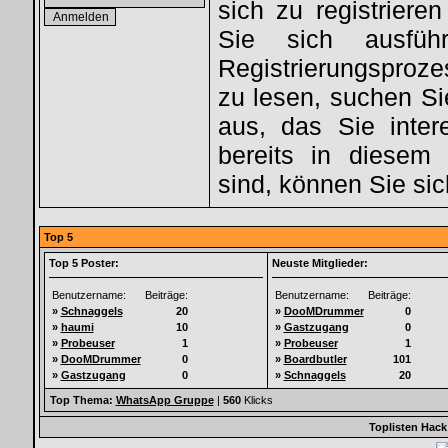
sich zu registriere
Sie sich ausfüh
Registrierungsproz
zu lesen, suchen S
aus, das Sie intere
bereits in diesem 
sind, können Sie si
Top 5
Top 5 Poster:
Neuste Mitglieder:
Benutzername:
Beiträge:
Benutzername:
Beiträge:
»
Schnaggels
20
»
DooMDrummer
0
»
haumi
10
»
Gastzugang
0
»
Probeuser
1
»
Probeuser
1
»
DooMDrummer
0
»
Boardbutler
101
»
Gastzugang
0
»
Schnaggels
20
Top Thema:
WhatsApp Gruppe
|
560
Klicks
Toplisten Hack