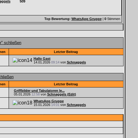
aggels
509
Top Bewertung:
WhatsApp Gruppe
|
0
Stimmen
men
Letzter Beitrag
Hallo Gast
14.01.2026
09:14
von
Schnaggels
men
Letzter Beitrag
Griffbilder und Tabulatoren le...
05.01.2026
12:58
von
Schnaggels (Edit)
WhatsApp Gruppe
15.01.2026
14:01
von
Schnaggels