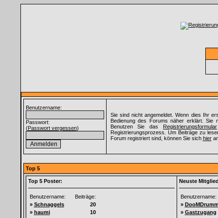
Benutzername:
Sie sind nicht angemeldet. Wenn dies Ihr ers
Bedienung des Forums näher erklärt. Sie 
Passwort:
Benutzen Sie das
Registrierungsformular
(
Passwort vergessen
)
Registrierungsprozess. Um Beiträge zu lesen
Forum registriert sind, können Sie sich
hier
an
Top 5
Top 5 Poster:
Neuste Mitglied
Benutzername:
Beiträge:
Benutzername:
»
Schnaggels
20
»
DooMDrumm
»
haumi
10
»
Gastzugang