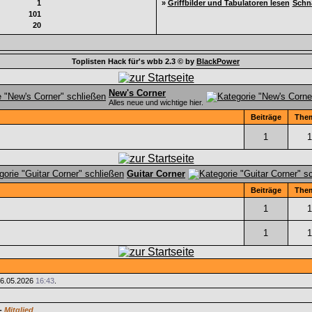
1
»
Griffbilder und Tabulatoren lesen
Schn
101
20
Toplisten Hack für's wbb 2.3 © by
BlackPower
New's Corner
Alles neue und wichtige hier.
Beiträge
The
1
1
Guitar Corner
Beiträge
The
1
1
1
1
6.05.2026
16:43
.
-
Mitglied