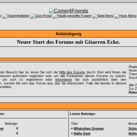
Ankündigung
Neuer Start des Forums mit Gitarren Ecke.
Regist
Neues
ter Besuch hier ist, lesen Sie sich die
Hilfe des Forums
durch. Dort wird Ihnen die
Theme
müssen außerdem registriert sein, um alle Funktionen dieses Forums zu nutzen.
Durch
um sich zu registrieren oder
informieren
Sie sich ausführlich über den
, suchen Sie sich das Forum aus, das Sie interessiert. Falls Sie bereits in diesem
Alle 
melden.
Zur Z
Reko
er:
Letzte Beiträge:
Beiträge:
Titel:
Benut
er
0
»
WhatsApp Gruppe
Schn
0
»
Hallo Gast
Schn