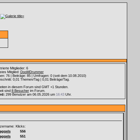
rierte Mitglieder: 6
tes Mitglied:
DooMDrummer
n: 76 | Beiträge: 85 | Umfragen: 0 (seit dem 10.08.2010)
schnitt: 0,01 Themen/Tag | 0,01 Beiträge/Tag.
Zeiten in diesem Forum sind GMT +1 Stunden.
eit sind
8 Besucher
im Forum.
rd:
299 Benutzer am 06.05.2026 um
16:43
Uhr.
zername:
Klicks:
aggels
556
aggels
551