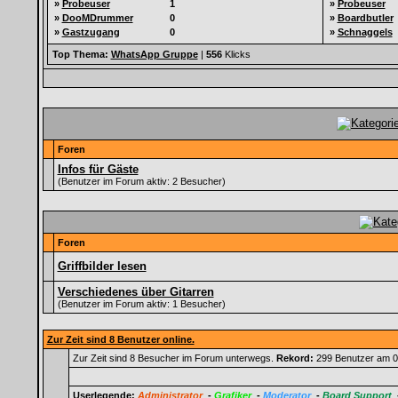
»
Probeuser
1
»
Probeuser
»
DooMDrummer
0
»
Boardbutler
»
Gastzugang
0
»
Schnaggels
Top Thema:
WhatsApp Gruppe
|
556
Klicks
Foren
Infos für Gäste
(Benutzer im Forum aktiv: 2 Besucher)
Foren
Griffbilder lesen
Verschiedenes über Gitarren
(Benutzer im Forum aktiv: 1 Besucher)
Zur Zeit sind 8 Benutzer online.
Zur Zeit sind 8 Besucher im Forum unterwegs.
Rekord:
299 Benutzer am 0
Userlegende:
Administrator
-
Grafiker
-
Moderator
-
Board Support