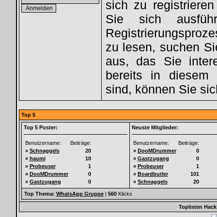
sich zu registriere
Sie sich ausfüh
Registrierungsproz
zu lesen, suchen S
aus, das Sie intere
bereits in diesem 
sind, können Sie si
Top 5
Top 5 Poster:
Neuste Mitglieder:
Benutzername:
Beiträge:
Benutzername:
Beiträge:
»
Schnaggels
20
»
DooMDrummer
0
»
haumi
10
»
Gastzugang
0
»
Probeuser
1
»
Probeuser
1
»
DooMDrummer
0
»
Boardbutler
101
»
Gastzugang
0
»
Schnaggels
20
Top Thema:
WhatsApp Gruppe
|
560
Klicks
Toplisten Hack