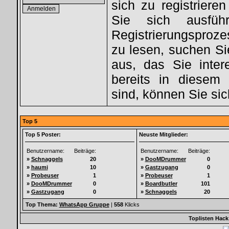
sich zu registriere
Sie sich ausfüh
Registrierungsproz
zu lesen, suchen S
aus, das Sie intere
bereits in diesem 
sind, können Sie si
Top 5
Top 5 Poster:
Neuste Mitglieder:
Benutzername:
Beiträge:
Benutzername:
Beiträge:
»
Schnaggels
20
»
DooMDrummer
0
»
haumi
10
»
Gastzugang
0
»
Probeuser
1
»
Probeuser
1
»
DooMDrummer
0
»
Boardbutler
101
»
Gastzugang
0
»
Schnaggels
20
Top Thema:
WhatsApp Gruppe
|
558
Klicks
Toplisten Hack