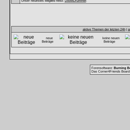
Unser neuestes Mitglied heißt:
DooMDrummer
.
aktive Themen der letzten 24h
|
a
neue
keine neuen
Beiträge
Beiträge
Forensoftware:
Burning Bo
Das Corner4Friends Board