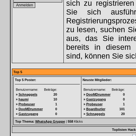
sich zu registriere
Sie sich ausfüh
Registrierungsproz
zu lesen, suchen S
aus, das Sie intere
bereits in diesem 
sind, können Sie si
Top 5
Top 5 Poster:
Neuste Mitglieder:
Benutzername:
Beiträge:
Benutzername:
Beiträge:
»
Schnaggels
20
»
DooMDrummer
0
»
haumi
10
»
Gastzugang
0
»
Probeuser
1
»
Probeuser
1
»
DooMDrummer
0
»
Boardbutler
101
»
Gastzugang
0
»
Schnaggels
20
Top Thema:
WhatsApp Gruppe
|
558
Klicks
Toplisten Hack