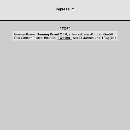
Impressum
[ TOP ]
Forensoftware:
Burning Board 2.3.6
, entwickelt von
WoltLab GmbH
Das Corner4Friends Board ist
" Online "
seit
16 Jahren und 1 Tag(en)