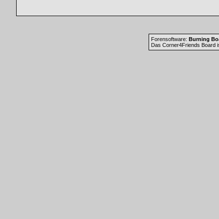
Forensoftware:
Burning Boa
Das Corner4Friends Board i