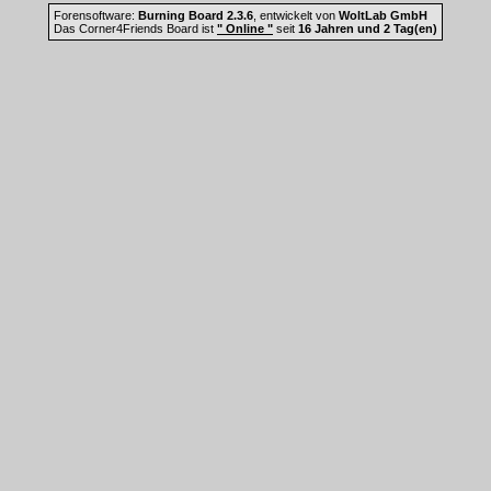
Forensoftware:
Burning Board 2.3.6
, entwickelt von
WoltLab GmbH
Das Corner4Friends Board ist
" Online "
seit
16 Jahren und 2 Tag(en)