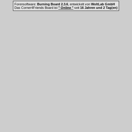
Forensoftware:
Burning Board 2.3.6
, entwickelt von
WoltLab GmbH
Das Corner4Friends Board ist
" Online "
seit
16 Jahren und 2 Tag(en)