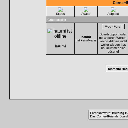
Corner4
Status
Avatar
Aufgabe
Gruppenleiter
Boardsupport, oder
haumi
mit anderen Worten,
hat kein Avatar
wo die Admins nicht
weiter wissen, hat
haumi
haumi immer eine
Lösung!
Teamsite Hac
Forensoftware:
Burning Bo
Das Corner4Friends Board