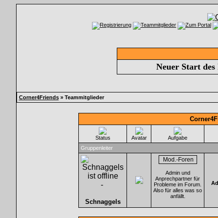
Neuer Start des
Corner4Friends
» Teammitglieder
Corner4F
Status
Avatar
Aufgabe
Gruppenleiter
Admin und
Anprechpartner für
Ad
-
Probleme im Forum.
Also für alles was so
anfällt.
Schnaggels